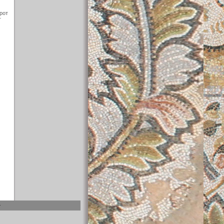
рот
т
т