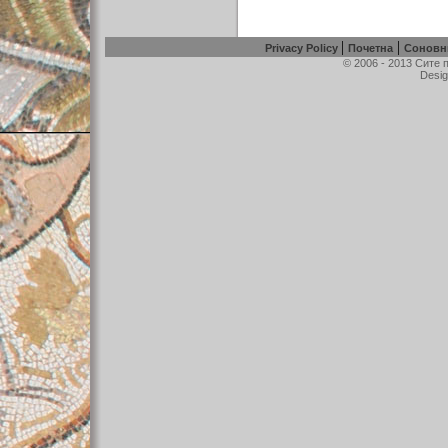
|
|
Privacy Policy
Почетна
Соновн
© 2006 - 2013 Сите
Desig