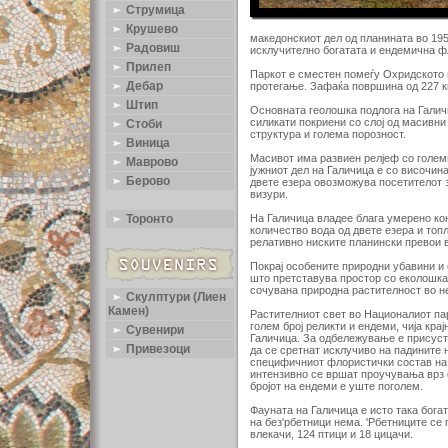
Струмица
Крушево
македонскиот дел од планината во 19
Радовиш
исклучително богатата и ендемична ф
Прилеп
Паркот е сместен помеѓу Охридското 
Дебар
протегање. Зафаќа површина од 227 к
Штип
Основната геолошка подлога на Галич
силикати покриени со слој од масивни
Стоби
структура и голема порозност.
Виница
Масивот има развиен релјеф со голем
Маврово
јужниот дел на Галичица е со височин
Берово
двете езера овозможува посетителот 
визури.
На Галичица владее блага умерено кон
Торонто
количество вода од двете езера и топ
релативно ниските планински превои в
Покрај особените природни убавини и 
што претставува простор со еколошка 
сочувана природна растителност во н
Скулптури (Лиен
Камен)
Растителниот свет во Националиот пар
голем број реликти и ендеми, чија кр
Сувенири
Галичица. За одбележување е присуст
Привезоци
да се сретнат исклучиво на падините 
специфичниот флористички состав на 
интензивно се вршат проучувања врз 
бројот на ендеми е уште поголем.
Фауната на Галичица е исто така богат
на без'рбетници нема. 'Рбетниците се 
влекачи, 124 птици и 18 цицачи.