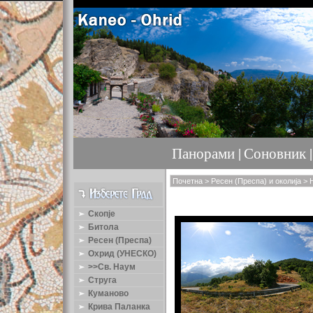
Панорами |
Соновник |
Почетна
>
Ресен (Преспа) и околија
> 
Скопје
Битола
Ресен (Преспа)
Охрид (УНЕСКО)
>>Св. Наум
Струга
Куманово
Крива Паланка