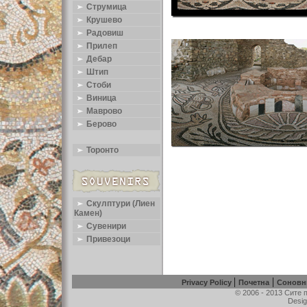
Струмица
Крушево
Радовиш
Прилеп
Дебар
Штип
Стоби
Виница
Маврово
Берово
Торонто
Скулптури (Лиен
Камен)
Сувенири
Привезоци
|
|
Privacy Policy
Почетна
Соновн
© 2006 - 2013 Сите
Desig