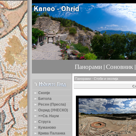
Панорами |
Соновник |
Панорами - Стоби и околија
Сл
Скопје
Битола
Ресен (Преспа)
Охрид (УНЕСКО)
>>Св. Наум
Струга
Куманово
Крива Паланка