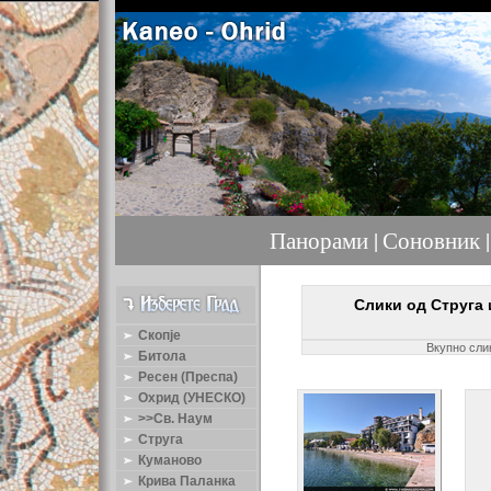
Панорами |
Соновник |
Слики од Струга 
Скопје
Вкупно сли
Битола
Ресен (Преспа)
Охрид (УНЕСКО)
>>Св. Наум
Струга
Куманово
Крива Паланка