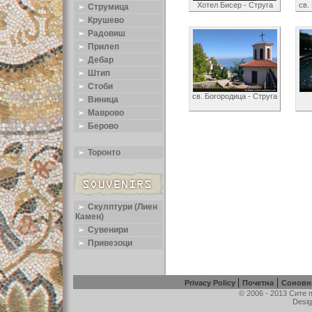
Хотел Бисер - Струга
св.
Струмица
Крушево
Радовиш
Прилеп
Дебар
Штип
Стоби
св. Богородица - Струга
Виница
Маврово
Берово
Торонто
Скулптури (Лиен
Камен)
Сувенири
Привезоци
|
|
Privacy Policy
Почетна
Соновн
© 2006 - 2013 Сите
Desig