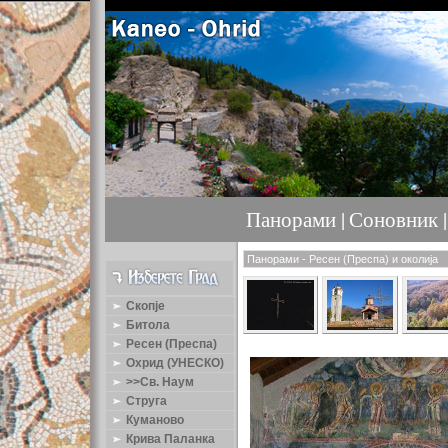
Панорами |
Соновник |
Панорами - Ресен (Преспа) и околија
Скопје
Битола
Ресен (Преспа)
Охрид (УНЕСКО)
>>Св. Наум
Струга
Куманово
Крива Паланка