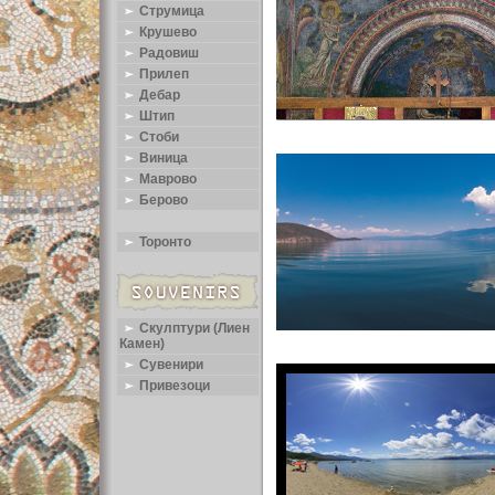
Струмица
Крушево
Радовиш
Прилеп
Дебар
Штип
Стоби
Виница
Маврово
Берово
Торонто
Скулптури (Лиен
Камен)
Сувенири
Привезоци